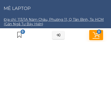
MÊ LAPTOP
Địa chỉ: 113/1A Năm Châu, Phường 11, Q Tân Bình, Tp HCM
(Gần Ngã Tư Bảy Hiền)
Hotline: 091959-2328
0
0
Zalo: 091959-2328
HẢI PHONG SHOP
Cửa hàng
Chính sách bảo hành