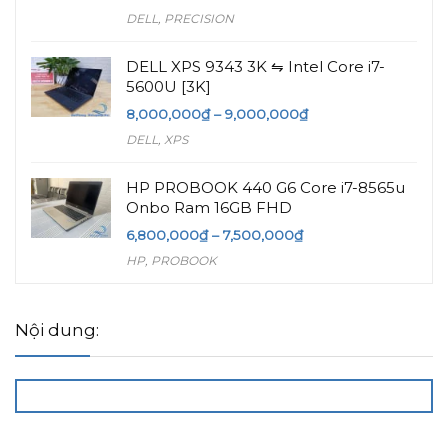
DELL
,
PRECISION
DELL XPS 9343 3K ⇋ Intel Core i7-
5600U [3K]
8,000,000
₫
–
9,000,000
₫
DELL
,
XPS
HP PROBOOK 440 G6 Core i7-8565u
Onbo Ram 16GB FHD
6,800,000
₫
–
7,500,000
₫
HP
,
PROBOOK
Nội dung: