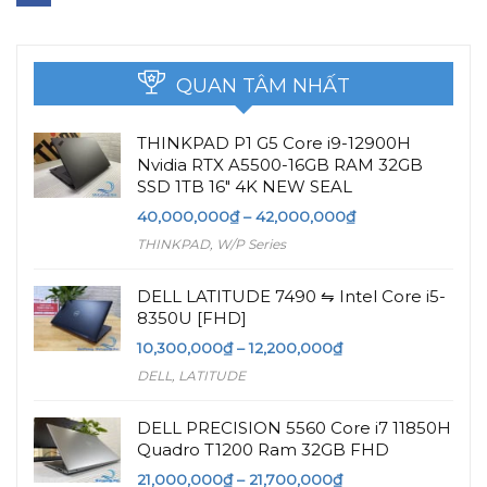
QUAN TÂM NHẤT
THINKPAD P1 G5 Core i9-12900H
Nvidia RTX A5500-16GB RAM 32GB
SSD 1TB 16″ 4K NEW SEAL
40,000,000
₫
–
42,000,000
₫
THINKPAD
,
W/P Series
DELL LATITUDE 7490 ⇋ Intel Core i5-
8350U [FHD]
10,300,000
₫
–
12,200,000
₫
DELL
,
LATITUDE
DELL PRECISION 5560 Core i7 11850H
Quadro T1200 Ram 32GB FHD
21,000,000
₫
–
21,700,000
₫