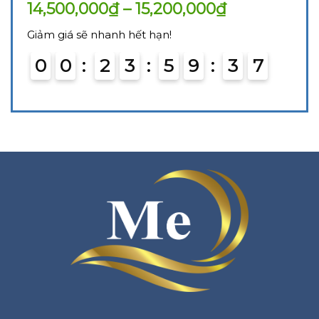
14,500,000
₫
–
15,200,000
₫
Giảm giá sẽ nhanh hết hạn!
0
0
2
3
5
9
3
6
7