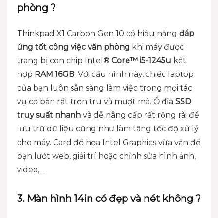
phòng ?
Thinkpad X1 Carbon Gen 10
có hiệu năng
đáp
ứng tốt công việc văn phòng
khi máy được
trang bị con chip Intel®
Core™ i5-1245u
kết
hợp
RAM 16GB
. Với cấu hình này, chiếc laptop
của bạn luôn sẵn sàng làm việc trong mọi tác
vụ cơ bản rất trơn tru và mượt mà. Ổ đĩa
SSD
truy suất nhanh
và dễ nâng cấp rất rộng rãi để
lưu trữ dữ liệu cũng như làm tăng tốc độ xử lý
cho máy. Card đồ họa Intel Graphics vừa vặn để
bạn lướt web, giải trí hoặc chỉnh sửa hình ảnh,
video,…
3. Màn hình 14in có đẹp và nét không ?