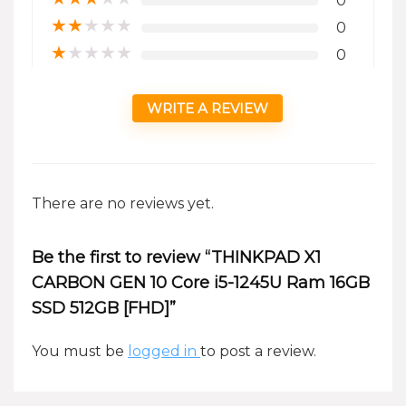
0
★
★
★
★
★
0
★
★
★
★
★
0
WRITE A REVIEW
There are no reviews yet.
Be the first to review “THINKPAD X1
CARBON GEN 10 Core i5-1245U Ram 16GB
SSD 512GB [FHD]”
You must be
logged in
to post a review.