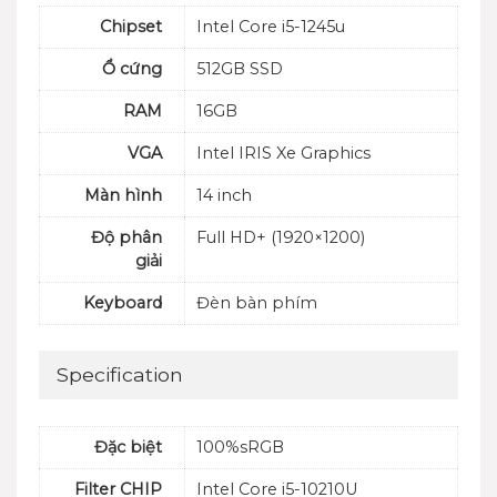
Chipset
Intel Core i5-1245u
Ổ cứng
512GB SSD
RAM
16GB
VGA
Intel IRIS Xe Graphics
Màn hình
14 inch
Độ phân
Full HD+ (1920×1200)
giải
Keyboard
Đèn bàn phím
Specification
Đặc biệt
100%sRGB
Filter CHIP
Intel Core i5-10210U