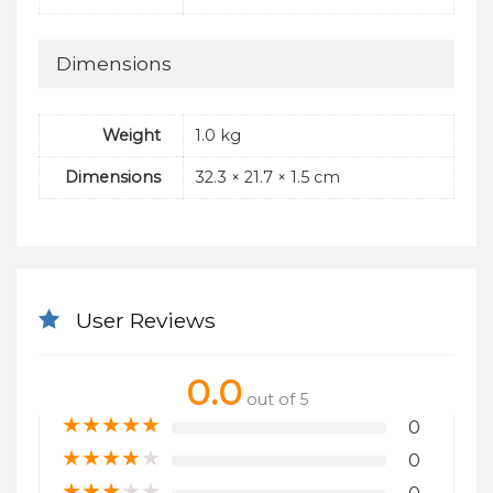
Dimensions
Weight
1.0 kg
Dimensions
32.3 × 21.7 × 1.5 cm
User Reviews
0.0
out of 5
★
★
★
★
★
0
★
★
★
★
★
0
★
★
★
★
★