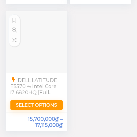
DELL LATITUDE
E5570 ⇋ Intel Core
i7-6820HQ [Full
HD]
SELECT OPTIONS
15,700,000
₫
–
17,115,000
₫