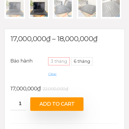
17,000,000
₫
–
18,000,000
₫
Bảo hành
3 tháng
6 tháng
Clear
17,000,000
₫
22,000,000
₫
ADD TO CART