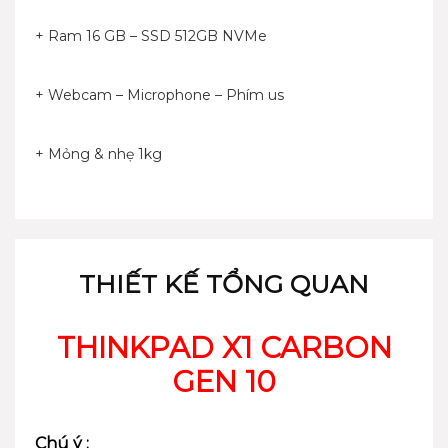
+ Ram 16 GB – SSD 512GB NVMe
+ Webcam – Microphone – Phím us
+ Mỏng & nhẹ 1kg
THIẾT KẾ TỔNG QUAN
THINKPAD X1 CARBON
GEN 10
Chú ý :