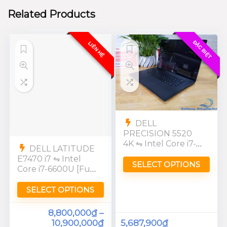
Related Products
ĐẶC BIỆT
LIÊN HỆ
DELL
PRECISION 5520
4K ⇋ Intel Core i7-
DELL LATITUDE
7820HQ [UHD]
E7470 i7 ⇋ Intel
SELECT OPTIONS
Core i7-6600U [Full
HD]
SELECT OPTIONS
8,800,000
₫
–
10,900,000
₫
5,687,900
₫