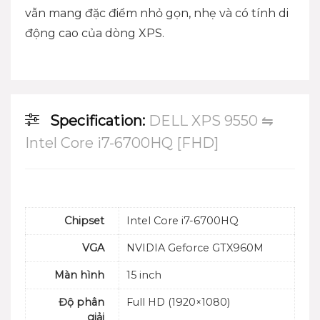
vẫn mang đặc điểm nhỏ gọn, nhẹ và có tính di
động cao của dòng XPS.
Specification:
DELL XPS 9550 ⇋
Intel Core i7-6700HQ [FHD]
Chipset
Intel Core i7-6700HQ
VGA
NVIDIA Geforce GTX960M
Màn hình
15 inch
Độ phân
Full HD (1920×1080)
giải