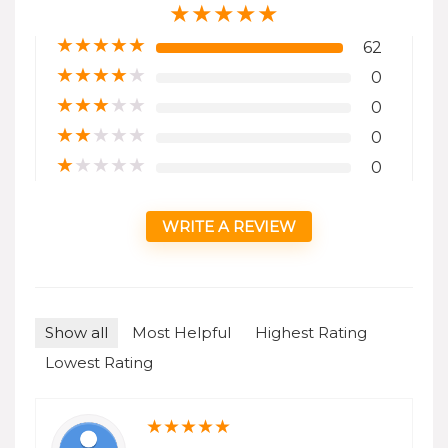
★
★
★
★
★
★
★
★
★
★
62
★
★
★
★
★
0
★
★
★
★
★
0
★
★
★
★
★
0
★
★
★
★
★
0
WRITE A REVIEW
Show all
Most Helpful
Highest Rating
Lowest Rating
★
★
★
★
★