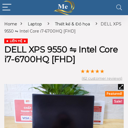
Home
Laptop
Thiết kế & Đồ họa
DELL XPS
9550 ⇋ Intel Core i7-6700HQ [FHD]
LIÊN HỆ
DELL XPS 9550 ⇋ Intel Core
i7-6700HQ [FHD]
★
★
★
★
★
(
62
customer reviews)
Featured!
Sale!