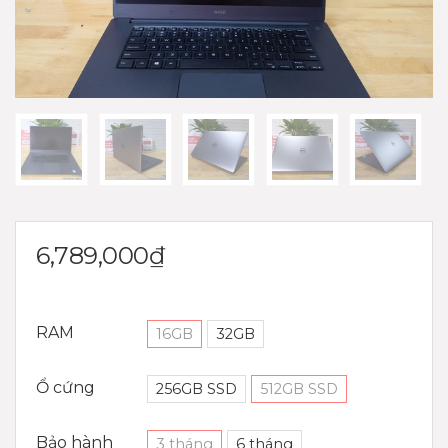
6,789,000
₫
RAM
16GB
32GB
Ổ cứng
256GB SSD
512GB SSD
Bảo hành
3 tháng
6 tháng