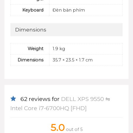
Keyboard
Đèn bàn phím
Dimensions
Weight
1.9 kg
Dimensions
35.7 × 23.5 × 1.7 cm
62 reviews for
DELL XPS 9550 ⇋
Intel Core i7-6700HQ [FHD]
5.0
out of 5