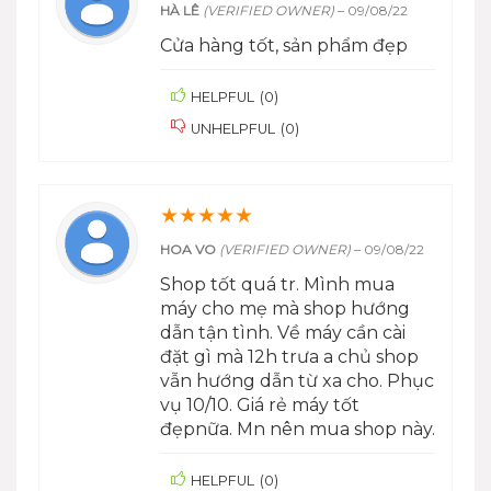
HÀ LÊ
(VERIFIED OWNER)
–
09/08/22
Cửa hàng tốt, sản phẩm đẹp
HELPFUL
(
0
)
UNHELPFUL
(
0
)
★
★
★
★
★
HOA VO
(VERIFIED OWNER)
–
09/08/22
Shop tốt quá tr. Mình mua
máy cho mẹ mà shop hướng
dẫn tận tình. Về máy cần cài
đặt gì mà 12h trưa a chủ shop
vẫn hướng dẫn từ xa cho. Phục
vụ 10/10. Giá rẻ máy tốt
đẹpnữa. Mn nên mua shop này.
HELPFUL
(
0
)