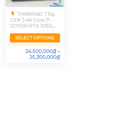
THINKPAD T15p
GEN 3 4K Core i7-
12700H RTX 3050
Ram 32GB UHD
SELECT OPTIONS
24,500,000
₫
–
25,300,000
₫