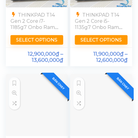
THINKPAD T14
THINKPAD T14
Gen 2 Core i7-
Gen 2 Core i5-
1185g7 Onbo Ram
1135g7 Onbo Ram
16GB FHD
16GB FHD
SELECT OPTIONS
SELECT OPTIONS
12,900,000
₫
–
11,900,000
₫
–
13,600,000
₫
12,600,000
₫
BÁN CHẠY
BÁN CHẠY