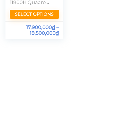
11800H Quadro
T600 Ram 32GB
FHD
SELECT OPTIONS
17,900,000
₫
–
18,500,000
₫