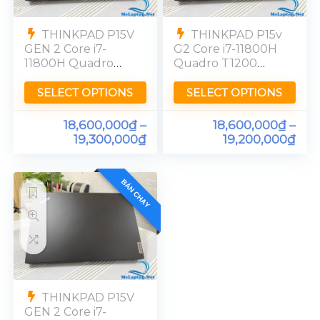
THINKPAD P15V
THINKPAD P15v
GEN 2 Core i7-
G2 Core i7-11800H
11800H Quadro
Quadro T1200
T1200 Ram 32GB
Ram 32GB FHD
FHD
SELECT OPTIONS
SELECT OPTIONS
18,600,000
₫
–
18,600,000
₫
–
19,300,000
₫
19,200,000
₫
BÁN CHẠY
THINKPAD P15V
GEN 2 Core i7-