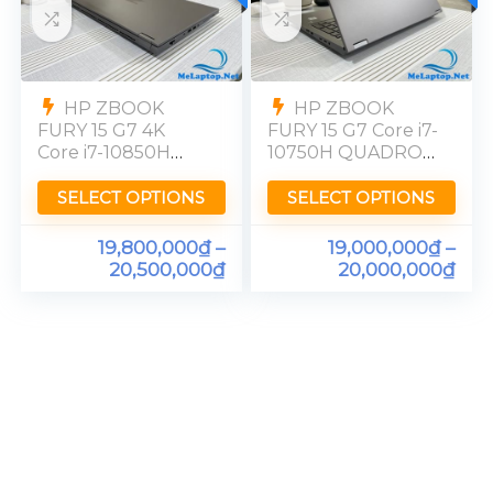
HP ZBOOK
HP ZBOOK
FURY 15 G7 4K
FURY 15 G7 Core i7-
Core i7-10850H
10750H QUADRO
QUADRO T1000
T2000 FHD RAM
RAM 16GB UHD
16GB
SELECT OPTIONS
SELECT OPTIONS
19,800,000
₫
–
19,000,000
₫
–
20,500,000
₫
20,000,000
₫