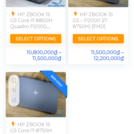
HP ZBOOK 15
HP ZBOOK 15
G5 Core i7-8850H
G5 – P2000 (i7-
Quadro P2000
8750H) [FHD]
Ram 16GB FHD
SELECT OPTIONS
SELECT OPTIONS
10,800,000
₫
–
11,500,000
₫
–
11,500,000
₫
12,200,000
₫
BÁN CHẠY
HP ZBOOK 15
G5 Core i7-8750H