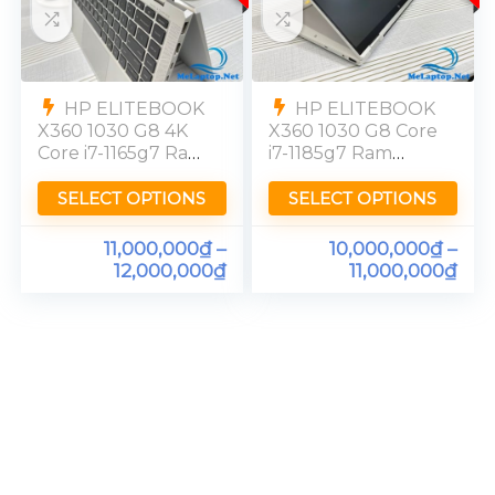
HP ELITEBOOK
HP ELITEBOOK
X360 1030 G8 4K
X360 1030 G8 Core
Core i7-1165g7 Ram
i7-1185g7 Ram
16GB SSD 512GB
16GB SSD 512GB
13″3 UHD Touch
13″3 FHD Touch &
SELECT OPTIONS
SELECT OPTIONS
Xoay
11,000,000
₫
–
10,000,000
₫
–
12,000,000
₫
11,000,000
₫