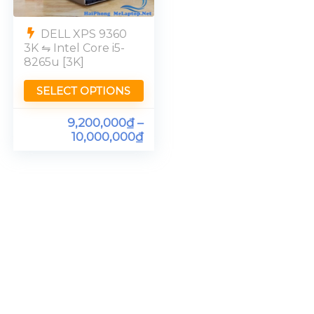
DELL XPS 9360
3K ⇋ Intel Core i5-
8265u [3K]
SELECT OPTIONS
9,200,000
₫
–
10,000,000
₫