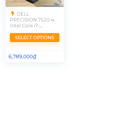
DELL
PRECISION 7520 ⇋
Intel Core i7-
7820HQ [M1200]
SELECT OPTIONS
6,789,000
₫