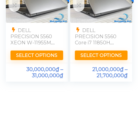
DELL
DELL
PRECISION 5560
PRECISION 5560
XEON W-11955M
Core i7 11850H
RTX A2000 Ram
Quadro T1200
32GB FHD
Ram 32GB FHD
SELECT OPTIONS
SELECT OPTIONS
30,000,000
₫
–
21,000,000
₫
–
31,000,000
₫
21,700,000
₫