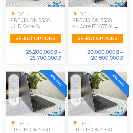
DELL
DELL
PRECISION 5550
PRECISION 5550
UHD Core i9
4K Core i7 10750H
10885H Quadro
Quadro T1000
T2000 Ram 32GB
UHD Ram 16GB
SELECT OPTIONS
SELECT OPTIONS
4K
25,200,000
₫
–
20,000,000
₫
–
25,700,000
₫
20,800,000
₫
BÁN CHẠY
BÁN CHẠY
DELL
DELL
PRECISION 5550
PRECISION 5550