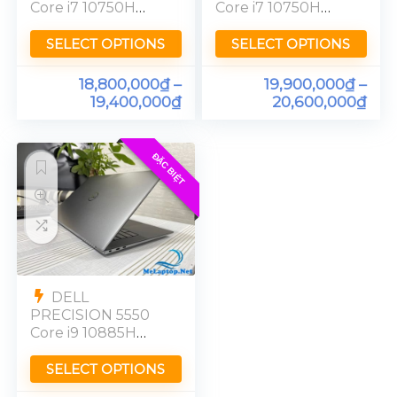
Core i7 10750H
Core i7 10750H
Quadro T1000
Quadro T2000
FHD Ram 16GB
FHD Ram 16GB
SELECT OPTIONS
SELECT OPTIONS
18,800,000
₫
–
19,900,000
₫
–
19,400,000
₫
20,600,000
₫
ĐẶC BIỆT
DELL
PRECISION 5550
Core i9 10885H
Quadro T2000
Ram 32GB FHD
SELECT OPTIONS