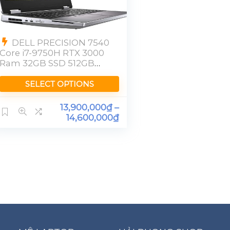
DELL PRECISION 7540
Core i7-9750H RTX 3000
Ram 32GB SSD 512GB
FHD
SELECT OPTIONS
13,900,000
₫
–
14,600,000
₫