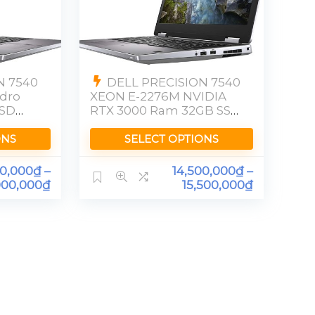
N 7540
DELL PRECISION 7540
adro
XEON E-2276M NVIDIA
SSD
RTX 3000 Ram 32GB SSD
512GB FHD
ONS
SELECT OPTIONS
00,000
₫
–
14,500,000
₫
–
000,000
₫
15,500,000
₫