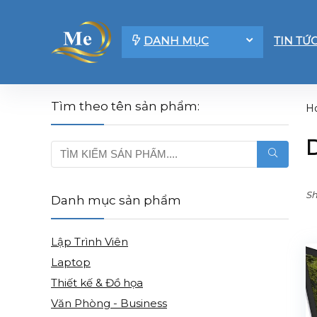
DANH MỤC
TIN TỨ
Tìm theo tên sản phẩm:
H
Sh
Danh mục sản phẩm
Lập Trình Viên
Laptop
Thiết kế & Đồ họa
Văn Phòng - Business