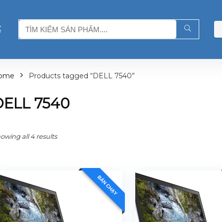
C
ome
Products tagged “DELL 7540”
DELL 7540
owing all 4 results
BÁN CHẠY