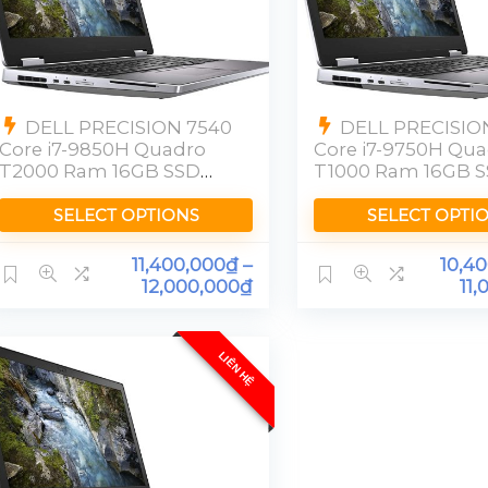
DELL PRECISION 7540
DELL PRECISIO
Core i7-9850H Quadro
Core i7-9750H Qu
T2000 Ram 16GB SSD
T1000 Ram 16GB 
512GB FHD
256GBG 15″ FHD
SELECT OPTIONS
SELECT OPTI
11,400,000
₫
–
10,4
12,000,000
₫
11,
LIÊN HỆ