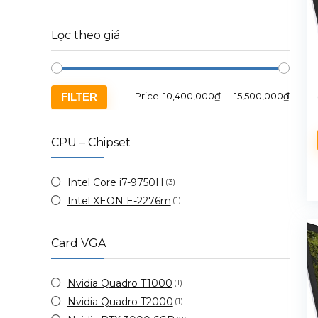
Lọc theo giá
Price:
10,400,000₫
—
15,500,000₫
FILTER
CPU – Chipset
Intel Core i7-9750H
(3)
Intel XEON E-2276m
(1)
Card VGA
Nvidia Quadro T1000
(1)
Nvidia Quadro T2000
(1)