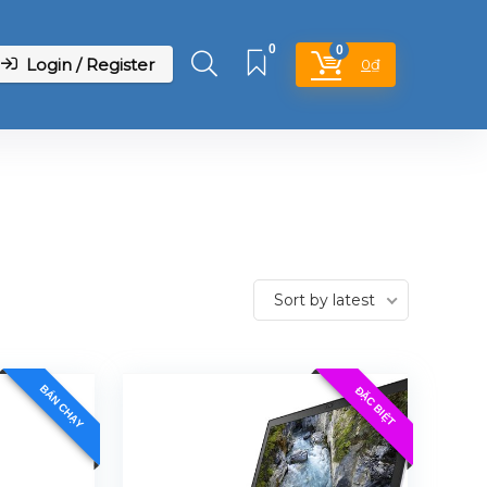
0
0
Login / Register
0
₫
Sort by latest
BÁN CHẠY
ĐẶC BIỆT