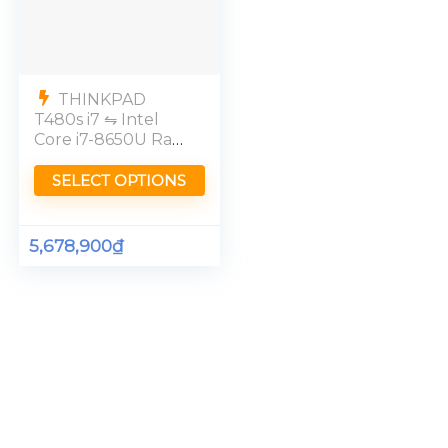
THINKPAD
T480s i7 ⇋ Intel
Core i7-8650U Ram
16GB [Full HD]
SELECT OPTIONS
5,678,900
₫