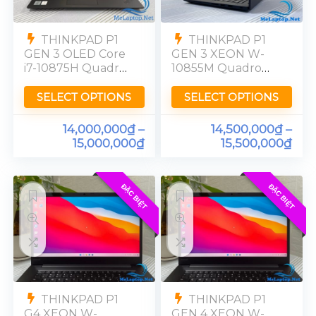
THINKPAD P1
THINKPAD P1
GEN 3 OLED Core
GEN 3 XEON W-
i7-10875H Quadro
10855M Quadro
T1000 Ram 32GB
T2000 Ram 32GB
UHD 99%
15″ FHD
SELECT OPTIONS
SELECT OPTIONS
14,000,000
₫
–
14,500,000
₫
–
15,000,000
₫
15,500,000
₫
ĐẶC BIỆT
ĐẶC BIỆT
THINKPAD P1
THINKPAD P1
G4 XEON W-
GEN 4 XEON W-