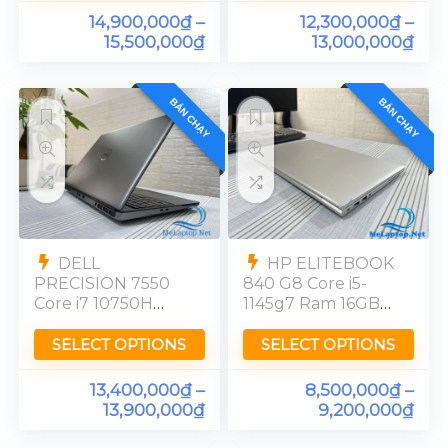
FHD
14,900,000
₫
–
12,300,000
₫
–
15,500,000
₫
13,000,000
₫
BÁN CHẠY
BÁN CHẠY
DELL
HP ELITEBOOK
PRECISION 7550
840 G8 Core i5-
Core i7 10750H
1145g7 Ram 16GB
Nvidia Quadro
SSD 256GB 14″
T1000 Ram 16GB
FHD
SELECT OPTIONS
SELECT OPTIONS
SSD 512GB [FHD]
13,400,000
₫
–
8,500,000
₫
–
13,900,000
₫
9,200,000
₫