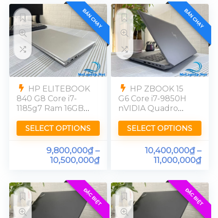
BÁN CHẠY
BÁN CHẠY
HP ELITEBOOK
HP ZBOOK 15
840 G8 Core i7-
G6 Core i7-9850H
1185g7 Ram 16GB
nVIDIA Quadro
SSD 256GB 14in
T1000 Ram 16GB
FHD ips
SSD 256GB 15in
SELECT OPTIONS
SELECT OPTIONS
FHD ips
9,800,000
₫
–
10,400,000
₫
–
10,500,000
₫
11,000,000
₫
ĐẶC BIỆT
ĐẶC BIỆT