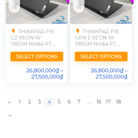
THINKPAD P15
THINKPAD P15
G2 XEON W-
GEN 2 XEON W-
11855M Nvidia RTX
11855M Nvidia RTX
A4000-8GB RAM
A4000-8GB RAM
32GB SSD 512GB
32GB SSD 512GB
SELECT OPTIONS
SELECT OPTIONS
UHD 4K
UHD 4K
26,800,000
₫
–
26,800,000
₫
–
27,500,000
₫
27,500,000
₫
←
1
2
3
4
5
6
7
…
16
17
18
→