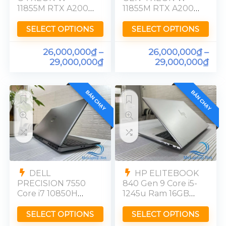
11855M RTX A2000
11855M RTX A2000
RAM 32GB UHD
RAM 32GB UHD
[4K]
[4K]
SELECT OPTIONS
SELECT OPTIONS
26,000,000
₫
–
26,000,000
₫
–
29,000,000
₫
29,000,000
₫
BÁN CHẠY
BÁN CHẠY
DELL
HP ELITEBOOK
PRECISION 7550
840 Gen 9 Core i5-
Core i7 10850H
1245u Ram 16GB
Nvidia Quadro
SSD 256GB 14in
T2000 Ram 16GB
FHD
SELECT OPTIONS
SELECT OPTIONS
SSD 512GB 15in